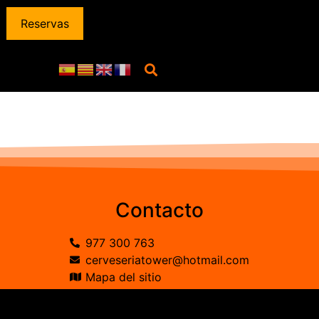
Reservas
Contacto
977 300 763
cerveseriatower@hotmail.com
Mapa del sitio