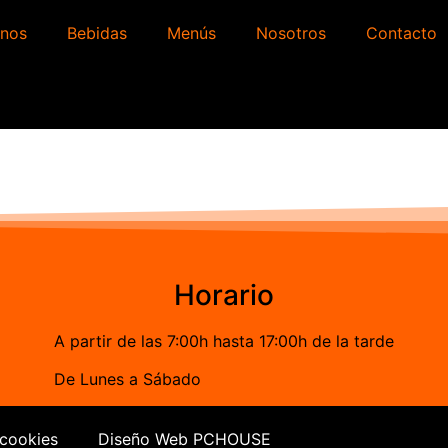
nos
Bebidas
Menús
Nosotros
Contacto
Horario
A partir de las 7:00h hasta 17:00h de la tarde
De Lunes a Sábado
 cookies
Diseño Web PCHOUSE