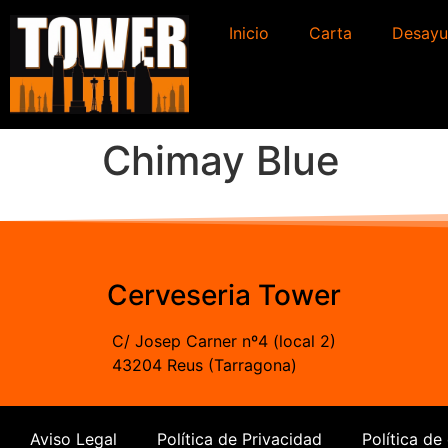
Inicio
Carta
Desayu
Chimay Blue
Cerveseria Tower
C/ Josep Carner nº4 (local 2)
43204 Reus (Tarragona)
Aviso Legal
Política de Privacidad
Política de