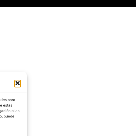
kies para
de estas
gación o las
to, puede