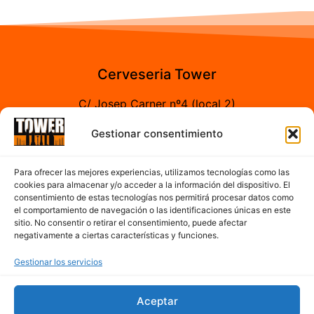
Cerveseria Tower
C/ Josep Carner nº4 (local 2)
43204 Reus (Tarragona)
Gestionar consentimiento
Horario
Para ofrecer las mejores experiencias, utilizamos tecnologías como las
cookies para almacenar y/o acceder a la información del dispositivo. El
consentimiento de estas tecnologías nos permitirá procesar datos como
A partir de las 7:00h hasta 17:00h de la tarde
el comportamiento de navegación o las identificaciones únicas en este
sitio. No consentir o retirar el consentimiento, puede afectar
De Lunes a Sábado
negativamente a ciertas características y funciones.
Gestionar los servicios
Contacto
Aceptar
977 300 763