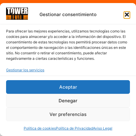
A partir de las 7:00h hasta 17:00h de la tarde
Gestionar consentimiento
De Lunes a Sábado
Para ofrecer las mejores experiencias, utilizamos tecnologías como las
cookies para almacenar y/o acceder a la información del dispositivo. El
Contacto
consentimiento de estas tecnologías nos permitirá procesar datos como
el comportamiento de navegación o las identificaciones únicas en este
sitio. No consentir o retirar el consentimiento, puede afectar
977 300 763
negativamente a ciertas características y funciones.
cerveseriatower@hotmail.com
Mapa del sitio
Gestionar los servicios
Aceptar
Denegar
Ver preferencias
Política de cookies
Política de Privacidad
Aviso Legal