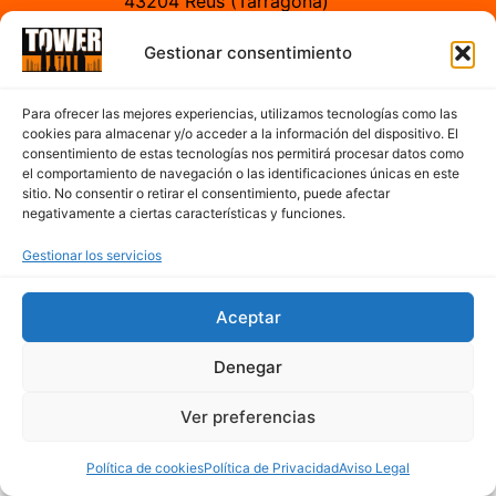
43204 Reus (Tarragona)
Gestionar consentimiento
Horario
Para ofrecer las mejores experiencias, utilizamos tecnologías como las
A partir de las 7:00h hasta 17:00h de la tarde
cookies para almacenar y/o acceder a la información del dispositivo. El
consentimiento de estas tecnologías nos permitirá procesar datos como
De Lunes a Sábado
el comportamiento de navegación o las identificaciones únicas en este
sitio. No consentir o retirar el consentimiento, puede afectar
negativamente a ciertas características y funciones.
Contacto
Gestionar los servicios
977 300 763
Aceptar
cerveseriatower@hotmail.com
Mapa del sitio
Denegar
Ver preferencias
Política de cookies
Política de Privacidad
Aviso Legal