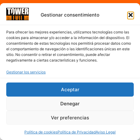
Horario
Gestionar consentimiento
A partir de las 7:00h hasta 17:00h de la tarde
Para ofrecer las mejores experiencias, utilizamos tecnologías como las
cookies para almacenar y/o acceder a la información del dispositivo. El
De Lunes a Sábado
consentimiento de estas tecnologías nos permitirá procesar datos como
el comportamiento de navegación o las identificaciones únicas en este
sitio. No consentir o retirar el consentimiento, puede afectar
negativamente a ciertas características y funciones.
Contacto
Gestionar los servicios
977 300 763
cerveseriatower@hotmail.com
Aceptar
Mapa del sitio
Denegar
Ver preferencias
Política de cookies
Política de Privacidad
Aviso Legal