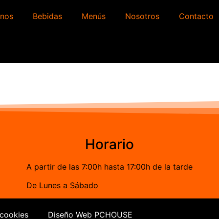
nos
Bebidas
Menús
Nosotros
Contacto
Horario
A partir de las 7:00h hasta 17:00h de la tarde
De Lunes a Sábado
 cookies
Diseño Web PCHOUSE