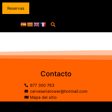
Reservas
Contacto
977 300 763
cerveseriatower@hotmail.com
Mapa del sitio