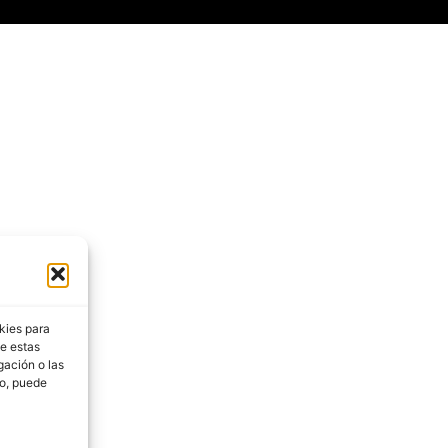
kies para
de estas
gación o las
to, puede