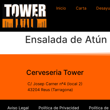
Inicio
Carta
Desayu
Ensalada de Atún
Cerveseria Tower
C/ Josep Carner nº4 (local 2)
43204 Reus (Tarragona)
Aviso Legal
Política de Privacidad
Política de