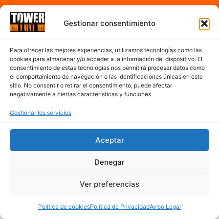
A partir de las 7:00h hasta 17:00h de la tarde
Gestionar consentimiento
De Lunes a Sábado
Para ofrecer las mejores experiencias, utilizamos tecnologías como las
cookies para almacenar y/o acceder a la información del dispositivo. El
Contacto
consentimiento de estas tecnologías nos permitirá procesar datos como
el comportamiento de navegación o las identificaciones únicas en este
sitio. No consentir o retirar el consentimiento, puede afectar
977 300 763
negativamente a ciertas características y funciones.
cerveseriatower@hotmail.com
Mapa del sitio
Gestionar los servicios
Aceptar
Denegar
Ver preferencias
Política de cookies
Política de Privacidad
Aviso Legal