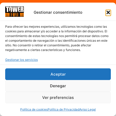
A partir de las 7:00h hasta 17:00h de la tarde
Gestionar consentimiento
De Lunes a Sábado
Para ofrecer las mejores experiencias, utilizamos tecnologías como las
cookies para almacenar y/o acceder a la información del dispositivo. El
Contacto
consentimiento de estas tecnologías nos permitirá procesar datos como
el comportamiento de navegación o las identificaciones únicas en este
sitio. No consentir o retirar el consentimiento, puede afectar
977 300 763
negativamente a ciertas características y funciones.
cerveseriatower@hotmail.com
Mapa del sitio
Gestionar los servicios
Aceptar
Denegar
Ver preferencias
Política de cookies
Política de Privacidad
Aviso Legal