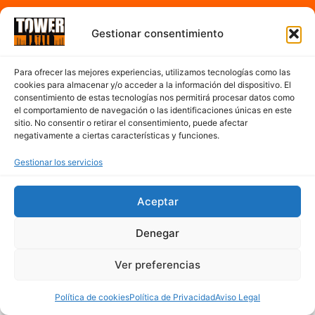
A partir de las 7:00h hasta 17:00h de la tarde
Gestionar consentimiento
De Lunes a Sábado
Para ofrecer las mejores experiencias, utilizamos tecnologías como las
cookies para almacenar y/o acceder a la información del dispositivo. El
Contacto
consentimiento de estas tecnologías nos permitirá procesar datos como
el comportamiento de navegación o las identificaciones únicas en este
sitio. No consentir o retirar el consentimiento, puede afectar
977 300 763
negativamente a ciertas características y funciones.
cerveseriatower@hotmail.com
Mapa del sitio
Gestionar los servicios
Aceptar
Denegar
Ver preferencias
Política de cookies
Política de Privacidad
Aviso Legal