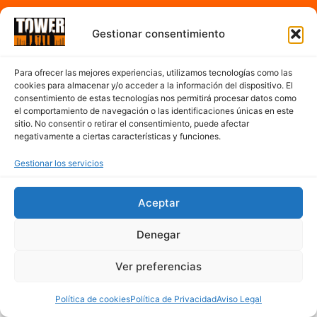
A partir de las 7:00h hasta 17:00h de la tarde
Gestionar consentimiento
De Lunes a Sábado
Para ofrecer las mejores experiencias, utilizamos tecnologías como las
cookies para almacenar y/o acceder a la información del dispositivo. El
Contacto
consentimiento de estas tecnologías nos permitirá procesar datos como
el comportamiento de navegación o las identificaciones únicas en este
sitio. No consentir o retirar el consentimiento, puede afectar
977 300 763
negativamente a ciertas características y funciones.
cerveseriatower@hotmail.com
Mapa del sitio
Gestionar los servicios
Aceptar
Denegar
Ver preferencias
Política de cookies
Política de Privacidad
Aviso Legal